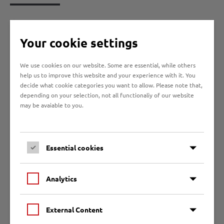
Weitere Fragen und Antworten zum Thema
Sozialgesetzbuch (SGB II) finden Sie in der Broschüre
Your cookie settings
des BMAS "Grundsicherung für Arbeitssuchende".
Diese Broschüre zeigt, welche Rechte und Pflichten
We use cookies on our website. Some are essential, while others
Leistungsempfängerinnen und -empfänger haben und
help us to improve this website and your experience with it. You
decide what cookie categories you want to allow. Please note that,
welche Möglichkeiten und Hilfen die Grundsicherung
depending on your selection, not all functionaliy of our website
für Arbeitsuchende bietet. Wer hat welche
may be avaiable to you.
Ansprüche? An wen wenden Sie sich, falls Sie
Unterstützung brauchen? Welche Unterlagen
benötigen Sie? Hier finden Sie die Antworten auf die
meist gestellten Fragen.
Essential cookies
Analytics
Zur Grundsicherungsgeld Broschüre
External Content