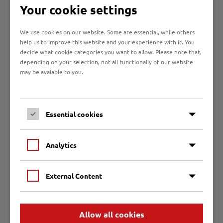
personalvertretungsrechtliche Angelegenheiten. In
Your cookie settings
der Trägerversammlung wird das örtliche
Arbeitsmarkt- und Integrationsprogramm des
We use cookies on our website. Some are essential, while others
Jobcenters unter Beachtung der gesetzlichen
help us to improve this website and your experience with it. You
Vorgaben und den Zielvorgaben der Träger bestimmt.
decide what cookie categories you want to allow. Please note that,
depending on your selection, not all functionaliy of our website
Die Agentur für Arbeit Lübeck und die Hansestadt
may be avaiable to you.
Lübeck sind die kooperierenden Träger des
Jobcenters.
Die Trägerversammlung hat insgesamt sechs
stimmberechtigte Mitglieder, von denen jeweils drei
Essential cookies
Vertreterinnen und Vertretern der Agentur für Arbeit
Lübeck und drei Vertreterinnen und Vertretern von
Analytics
der Hansestadt Lübeck bestimmt werden.
Näheres zum Aufgabenbereich der
External Content
Trägerversammlung kann der Vorschrift des § 44c
SGB II entnommen werden.
Allow all cookies