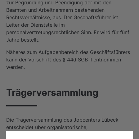
zur Begründung und Beendigung der mit den
Beamten und Arbeitnehmern bestehenden
Rechtsverhältnisse, aus. Der Geschäftsführer ist
Leiter der Dienststelle im
personalvertretungsrechtlichen Sinn. Er wird für fünf
Jahre bestellt.
Näheres zum Aufgabenbereich des Geschäftsführers
kann der Vorschrift des § 44d SGB II entnommen
werden.
Trägerversammlung
Die Trägerversammlung des Jobcenters Lübeck
entscheidet über organisatorische,
personalwirtschaftliche, personalrechtliche und