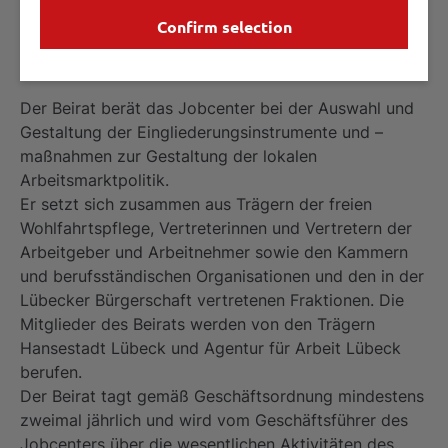
Der Beirat
Confirm selection
Der Beirat berät das Jobcenter bei der Auswahl und
Gestaltung der Eingliederungsinstrumente und –
maßnahmen zur Gestaltung der lokalen
Arbeitsmarktpolitik.
Er setzt sich zusammen aus Trägern der freien
Wohlfahrtspflege, Vertreterinnen und Vertretern der
Arbeitgeber und Arbeitnehmer sowie den Kammern
und berufsständischen Organisationen und den in der
Lübecker Bürgerschaft vertretenen Fraktionen. Die
Mitglieder des Beirats werden von den Trägern
Hansestadt Lübeck und Agentur für Arbeit Lübeck
berufen.
Der Beirat tagt gemäß Geschäftsordnung mindestens
zweimal jährlich und wird vom Geschäftsführer des
Jobcenters über die wesentlichen Aktivitäten des