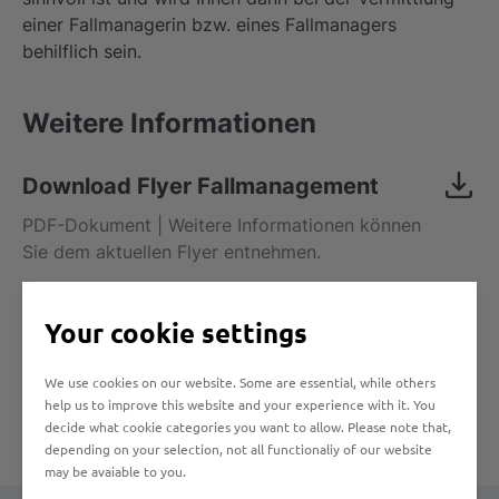
einer Fallmanagerin bzw. eines Fallmanagers
behilflich sein.
Weitere Informationen
Download Flyer Fallmanagement
PDF-Dokument | Weitere Informationen können
Sie dem aktuellen Flyer entnehmen.
Webseite der Bundesagentur für
Your cookie settings
Arbeit
Auf der Webseite der Bundesagentur für Arbeit
We use cookies on our website. Some are essential, while others
erhalten Sie ebenfalls weitere Informationen.
help us to improve this website and your experience with it. You
decide what cookie categories you want to allow. Please note that,
depending on your selection, not all functionaliy of our website
may be avaiable to you.