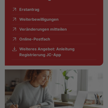
Erstantrag
Weiterbewilligungen
Veränderungen mitteilen
Online-Postfach
Weiteres Angebot: Anleitung
Registrierung JC-App